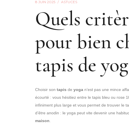
8 JUIN 2025
ASTUCES
Quels critèr
pour bien c
tapis de yog
Choisir son
tapis
de
yoga
n’est pas une mince affai
écourté : vous hésitiez entre le tapis bleu ou rose 
infiniment plus large et vous permet de trouver le t
d’être anodin : le yoga peut vite devenir une habit
maison
.