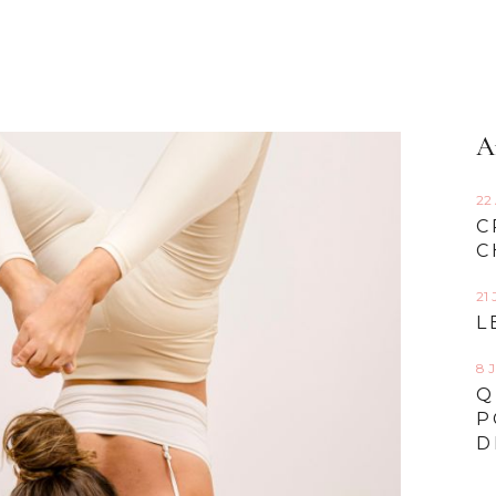
A
22
C
C
21
L
8 
Q
P
D