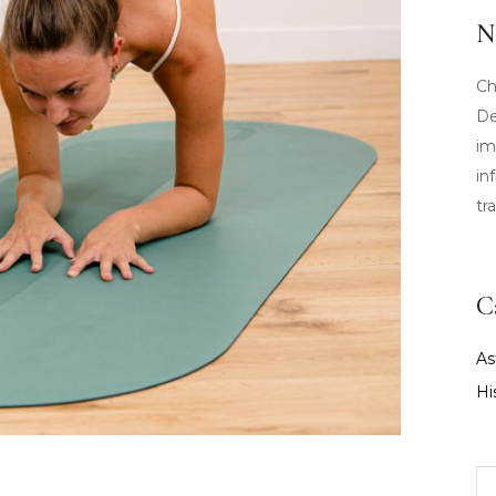
N
Ch
De
im
in
tr
C
As
Hi