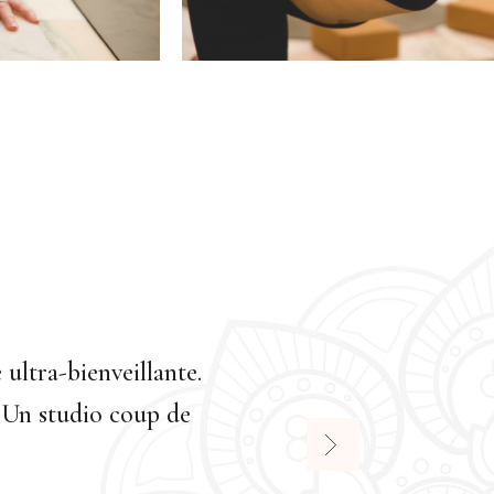
s. Une salle chauffée à bloc par des
ndant que la chaleur active la détox.
 Glowy comme après un soin »