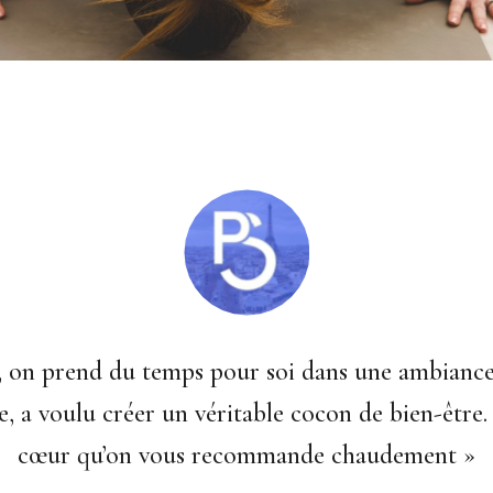
« Imaginez une séance de yoga, mais par 35 degré
frarouges. On enchaîne des positions toniques pe
Mention spéciale au teint post-hot-yoga :