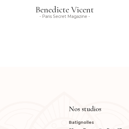
Elisa Casso
- Elle magazine -
Nos studios
Batignolles